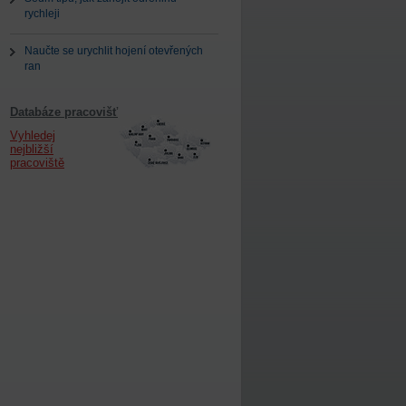
rychleji
Naučte se urychlit hojení otevřených
ran
Databáze pracovišť
Vyhledej
nejbližší
pracoviště