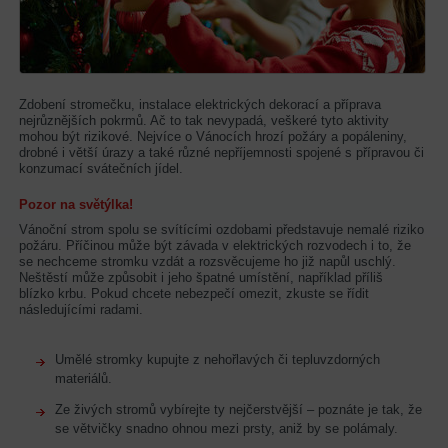
Zdobení stromečku, instalace elektrických dekorací a příprava
nejrůznějších pokrmů. Ač to tak nevypadá, veškeré tyto aktivity
mohou být rizikové. Nejvíce o Vánocích hrozí požáry a popáleniny,
drobné i větší úrazy a také různé nepříjemnosti spojené s přípravou či
konzumací svátečních jídel.
Pozor na světýlka!
Vánoční strom spolu se svítícími ozdobami představuje nemalé riziko
požáru. Příčinou může být závada v elektrických rozvodech i to, že
se nechceme stromku vzdát a rozsvěcujeme ho již napůl uschlý.
Neštěstí může způsobit i jeho špatné umístění, například příliš
blízko krbu. Pokud chcete nebezpečí omezit, zkuste se řídit
následujícími radami.
Umělé stromky kupujte z nehořlavých či tepluvzdorných
materiálů.
Ze živých stromů vybírejte ty nejčerstvější – poznáte je tak, že
se větvičky snadno ohnou mezi prsty, aniž by se polámaly.