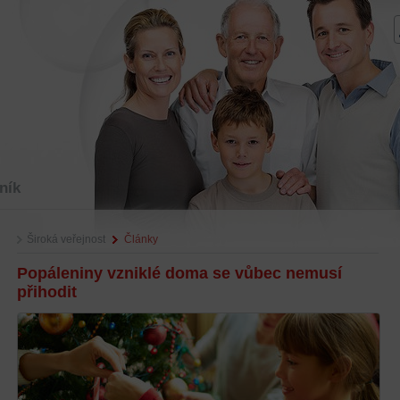
ník
Široká veřejnost
Články
Popáleniny vzniklé doma se vůbec nemusí
přihodit