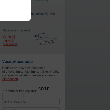
rychleji
Naučte se urychlit hojení otevřených
ran
Databáze pracovišť
Vyhledej
nejbližší
pracoviště
Vaše zkušenosti
Podělte se o své zkušenosti s
ošetřováním a hojením ran. Své příběhy
i příspěvky ostatních najdete v sekci
Zkušenosti
.
*
Kontrolní kód (opište):