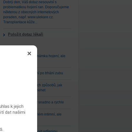
Dobrý den, Váš dotaz nesouvisí s
problematikou hojení ran. Doporučujeme
některou z obecných internetových
poraden, např. www.ulekare.cz.
Transplantace kůže...
Položit dotaz lékaři
Nejčtenější články
Mokvající rána – známka hojení, ale
také infekce
Jak usnadnit hojení po trhání zubu
Deset jednoduchých způsobů, jak
vyřešit zarůstající nehet
Zbavte se modřiny snadno a rychle
las k jejich
ití dat našimi
Řitní trhlina – problém intimní, ale
řešitelný
es
.
Sedm tipů, jak zahojit odřeninu