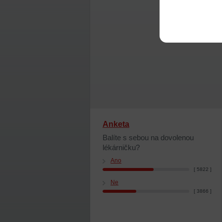
Anketa
Balíte s sebou na dovolenou
lékárničku?
Ano
[ 5822 ]
Ne
[ 3866 ]