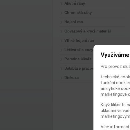
Akutní rány
Chronické rány
Hojení ran
Obvazový a krycí materiál
Vlhké hojení ran
Léčivá síla enzymů
Využíváme
Poradna lékaře
Pro provoz slu
Databáze pracovišť
technické cook
Diskuze
funkční cookies
analytické cook
marketingové c
Když kliknete n
ukládání ve vaš
marketingovými
Více informací