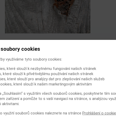
Slovníky popisují ránu jako ztrátu či porušení kožního krytu v
důsledku fyzikálního, mechanického nebo termického poškození či v
 soubory cookies
důsledku patofyziologických poruch nebo jakékoliv poškození
anatomických nebo fyziologických funkcí tkáně.
žby využíváme tyto soubory cookies:
Jednoduchá versus komplikovaná
ies, které slouží k nezbytnému fungování našich stránek
Jednoduché kožní rány zasahují do pokožky, škáry a podkožního
, které slouží k přívětivějšímu používání našich stránek
tuku. Komplikované rány naproti tomu pronikají hlouběji a poškozují
důležité nervově-cévní svazky a orgány. Pokud rána proniká do tělní
ies, které slouží pro analýzy dat pro zlepšování našich služeb
dutiny, označujeme ji jako penetrující, v opačném případě jako
ookies, které slouží k našim marketingovým aktivitám
nepenetrující.
U každé rány určujeme a popisujeme její:
a „Souhlasím“ s využitím všech souborů cookies, poskytnete tím souh
em zařízení a pomůže to s vaší navigací na stránce, s analýzou využ
lokalizaci,
 aktivitami.
velikost,
 o využití souborů cookies naleznete na stránce
Prohlášení o cooki