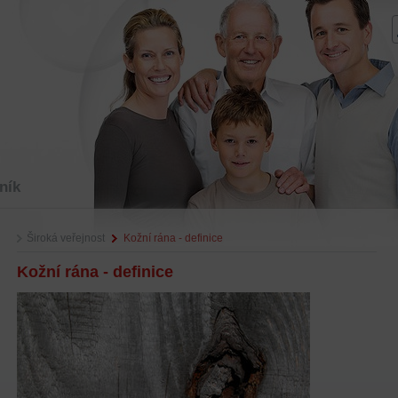
ník
Široká veřejnost
Kožní rána - definice
Kožní rána - definice