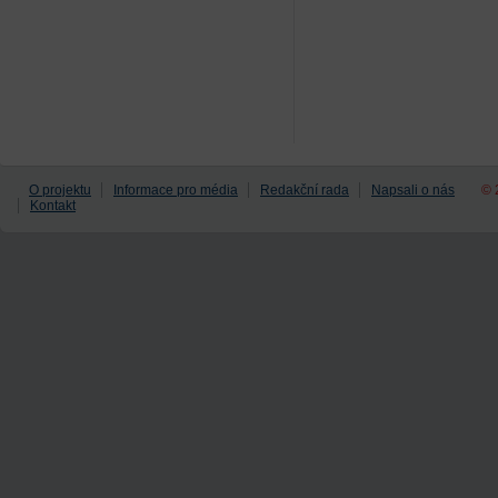
O projektu
Informace pro média
Redakční rada
Napsali o nás
© 
Kontakt