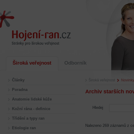
Široká veřejnost
Odborník
Články
Široká veřejnost
Novink
Poradna
Archiv starších no
Anatomie lidské kůže
Hledej
Kožní rána - definice
Třídění a typy ran
Nalezeno 269 záznamů z cel
Etiologie ran