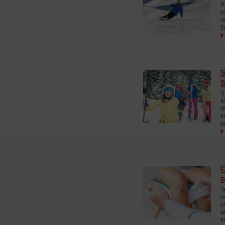
P
H
d
ž
S
S
S
N
d
k
j
C
o
T
o
p
a
k