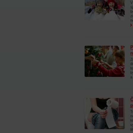
V
s
b
z
n
P
n
Z
d
t
b
a
Č
p
T
n
k
v
t