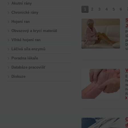
Akutní rány
1
2
3
4
5
6
Chronické rány
S
Hojení ran
J
Obvazový a krycí materiál
P
l
Vlhké hojení ran
p
D
Léčivá síla enzymů
v
Poradna lékaře
Databáze pracovišť
V
Diskuze
E
h
n
n
j
O
d