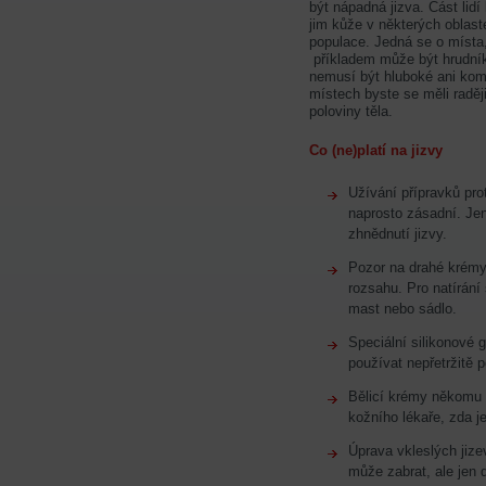
být nápadná jizva. Část lid
jim kůže v některých oblaste
populace. Jedná se o místa
příkladem může být hrudník
nemusí být hluboké ani kom
místech byste se měli raděj
poloviny těla.
Co (ne)platí na jizvy
Užívání přípravků pro
naprosto zásadní. Je
zhnědnutí jizvy.
Pozor na drahé krémy 
rozsahu. Pro natírání 
mast nebo sádlo.
Speciální silikonové 
používat nepřetržitě 
Bělicí krémy někomu p
kožního lékaře, zda j
Úprava vkleslých jiz
může zabrat, ale jen 