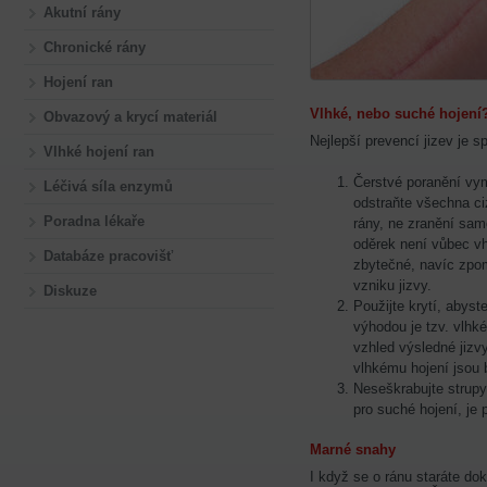
Akutní rány
Chronické rány
Hojení ran
Vlhké, nebo suché hojení
Obvazový a krycí materiál
Nejlepší prevencí jizev je s
Vlhké hojení ran
Čerstvé poranění vy
Léčivá síla enzymů
odstraňte všechna ci
Poradna lékaře
rány, ne zranění samo
oděrek není vůbec vh
Databáze pracovišť
zbytečné, navíc zpo
vzniku jizvy.
Diskuze
Použijte krytí, abyst
výhodou je tzv. vlhké
vzhled výsledné jizvy
vlhkému hojení jsou
Neseškrabujte strupy
pro suché hojení, je 
Marné snahy
I když se o ránu staráte d