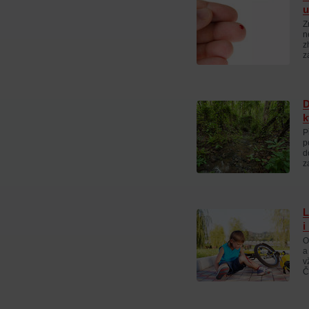
u
Z
n
z
z
D
k
P
p
d
z
L
i
O
a
v
Č