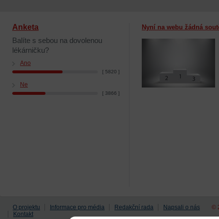
Anketa
Nyní na webu žádná sout
Balíte s sebou na dovolenou
lékárničku?
Ano
[ 5820 ]
Ne
[ 3866 ]
O projektu
Informace pro média
Redakční rada
Napsali o nás
© 
Kontakt