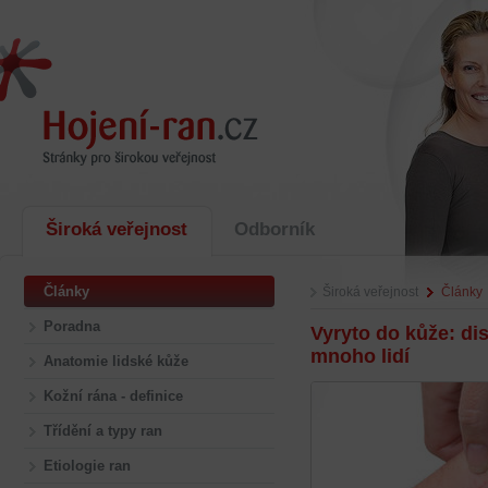
Široká veřejnost
Odborník
Články
Široká veřejnost
Články
Poradna
Vyryto do kůže: di
mnoho lidí
Anatomie lidské kůže
Kožní rána - definice
Třídění a typy ran
Etiologie ran