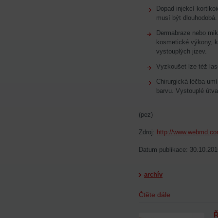
Dopad injekcí kortikoi
musí být dlouhodobá.
Dermabraze nebo mikr
kosmetické výkony, k
vystouplých jizev.
Vyzkoušet lze též la
Chirurgická léčba umí 
barvu. Vystouplé útva
(pez)
Zdroj:
http://www.webmd.c
Datum publikace: 30.10.201
archív
Čtěte dále
Ř