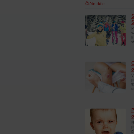
Čtěte dále
S
S
P
v
k
v
C
o
V
p
t
u
P
o
N
p
p