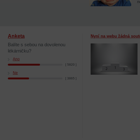
n
Anketa
Nyní na webu žádná sout
Balíte s sebou na dovolenou
lékárničku?
Ano
[ 5820 ]
Ne
[ 3865 ]