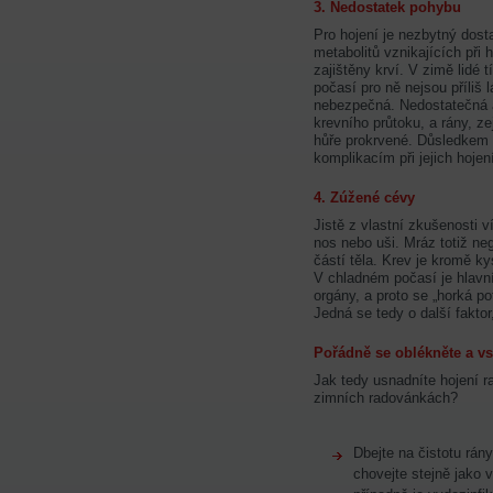
3. Nedostatek pohybu
Pro hojení je nezbytný dost
metabolitů vznikajících při 
zajištěny krví. V zimě lidé
počasí pro ně nejsou příliš 
nebezpečná. Nedostatečná 
krevního průtoku, a rány, z
hůře prokrvené. Důsledkem 
komplikacím při jejich hojen
4. Zúžené cévy
Jistě z vlastní zkušenosti v
nos nebo uši. Mráz totiž ne
částí těla. Krev je kromě ky
V chladném počasí je hlavní
orgány, a proto se „horká po
Jedná se tedy o další faktor
Pořádně se oblékněte a vs
Jak tedy usnadníte hojení ran 
zimních radovánkách?
Dbejte na čistotu rán
chovejte stejně jako 