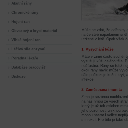
Akutní rány
Chronické rány
Hojení ran
Může se zdát, že odřeniny 
Obvazový a krycí materiál
na čerstvě napadaném sněhu
utržené v létě. Opak však 
Vlhké hojení ran
Léčivá síla enzymů
1. Vysychání kůže
Máte v zimě často suché rt
Poradna lékaře
vysušují kůži celého těla. P
nešťastná. Rány se totiž ne
Databáze pracovišť
okolí rány navíc může vyvo
dále poškozuje kožní kryt, 
Diskuze
infekce.
2. Zaměstnaná imunita
Zima je sezónou nachlazení
na nás hrnou ze všech stra
který je už tak oslaben mr
jeho pozornosti uniknou bak
mohou nastat i velice nepř
s infekcí. Pro tělo je také o