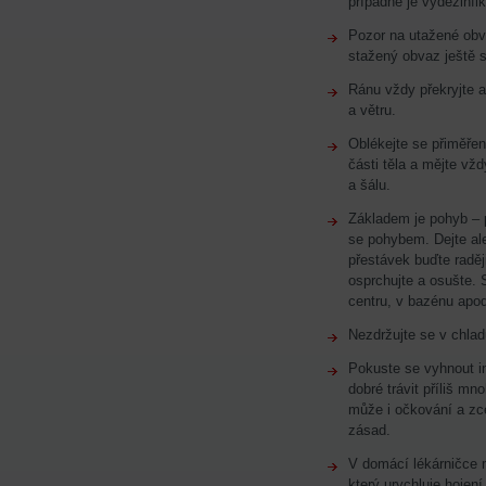
případně je vydezinfik
Pozor na utažené obv
stažený obvaz ještě s
Ránu vždy překryjte 
a větru.
Oblékejte se přiměře
části těla a mějte vžd
a šálu.
Základem je pohyb – 
se pohybem. Dejte al
přestávek buďte raděj
osprchujte a osušte. S
centru, v bazénu apod
Nezdržujte se v chladu
Pokuste se vyhnout in
dobré trávit příliš m
může i očkování a zc
zásad.
V domácí lékárničce m
který urychluje hojení