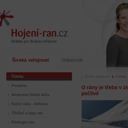
Široká veřejnost
Odborník
Články
Široká veřejnost
Články
Poradna
O rány je třeba v 
pečlivě
Anatomie lidské kůže
Kožní rána - definice
Třídění a typy ran
Etiologie ran