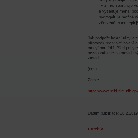
i v zimě, zabraňuje vs
a vyžaduje menší poč
hydrogelu je možné vč
zčervená, bude teplejš
Jak podpořit hojení rány v z
přípravek pro vlhké hojení 
prodyšnou fólií. Před poby
nezapomínejte na pravideln
zásad.
(dos)
Zdroje:
https://www.ncbi.nlm.nih.
Datum publikace: 20.2.2019
archív