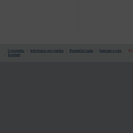
O projektu
Informace pro média
Redakční rada
Napsali o nás
© 
Kontakt