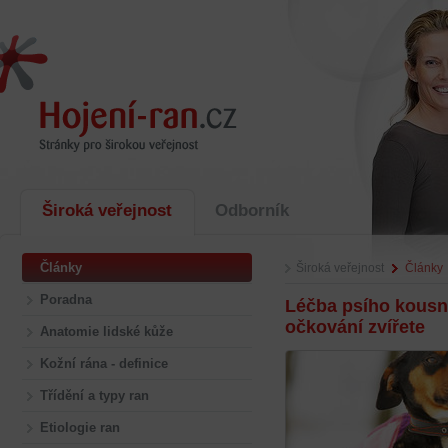
Široká veřejnost
Odborník
Články
Široká veřejnost
Články
Poradna
Léčba psího kousnu
očkování zvířete
Anatomie lidské kůže
Kožní rána - definice
Třídění a typy ran
Etiologie ran