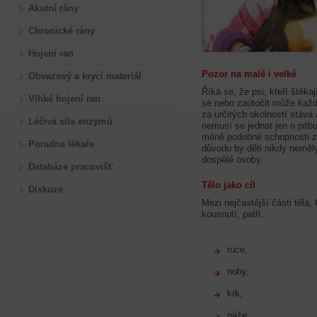
Akutní rány
Chronické rány
Hojení ran
Pozor na malé i velké
Obvazový a krycí materiál
Říká se, že psi, kteří štěk
Vlhké hojení ran
se nebo zaútočit může každý
za určitých okolností stáv
Léčivá síla enzymů
nemusí se jednat jen o pitbu
méně podobné schopnosti zra
Poradna lékaře
důvodu by děti nikdy nemě
dospělé osoby.
Databáze pracovišť
Tělo jako cíl
Diskuze
Mezi nejčastější části těla,
kousnutí, patří:
ruce,
nohy,
krk,
paže,