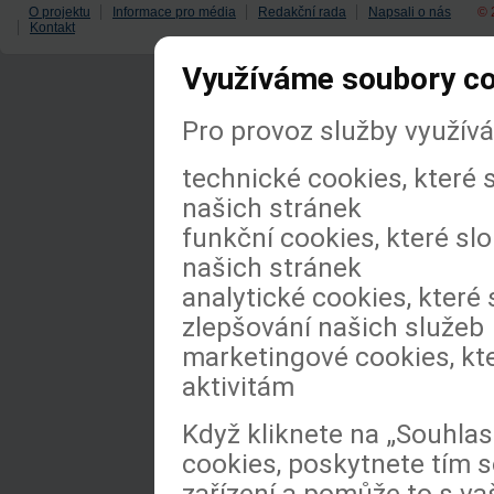
O projektu
Informace pro média
Redakční rada
Napsali o nás
© 
Kontakt
Využíváme soubory c
Pro provoz služby využív
technické cookies, které
našich stránek
funkční cookies, které slo
našich stránek
analytické cookies, které 
zlepšování našich služeb
marketingové cookies, kt
aktivitám
Když kliknete na „Souhla
cookies, poskytnete tím s
zařízení a pomůže to s va