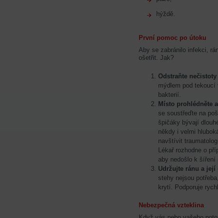
hýždě.
První pomoc po útoku
Aby se zabránilo infekci, rá
ošetřit. Jak?
Odstraňte nečistoty
mýdlem pod tekoucí v
bakterií.
Místo prohlédněte a
se soustřeďte na poš
špičáky bývají dlouh
někdy i velmi hlubok
navštívit traumatolog
Lékař rozhodne o pří
aby nedošlo k šíření 
Udržujte ránu a její 
stehy nejsou potřeba,
krytí. Podporuje rychl
Nebezpečná vzteklina
Když vás nebo vašeho potom