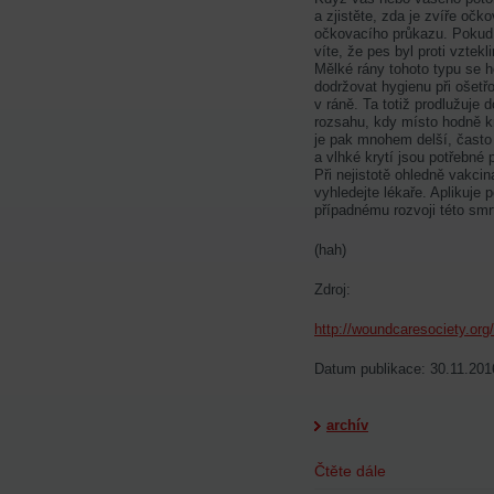
a zjistěte, zda je zvíře očko
očkovacího průkazu. Pokud j
víte, že pes byl proti vzte
Mělké rány tohoto typu se hoj
dodržovat hygienu při ošetřo
v ráně. Ta totiž prodlužuje
rozsahu, kdy místo hodně k
je pak mnohem delší, často 
a vlhké krytí jsou potřebné
Při nejistotě ohledně vakcin
vyhledejte lékaře. Aplikuje
případnému rozvoji této smr
(hah)
Zdroj:
http://woundcaresociety.org
Datum publikace: 30.11.201
archív
Čtěte dále