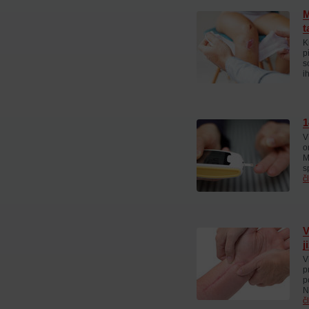
M
t
K
p
s
i
1
V
o
M
s
č
V
j
V
p
p
N
č