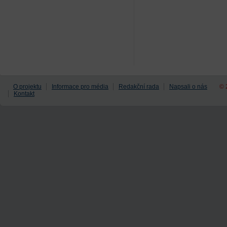
O projektu
Informace pro média
Redakční rada
Napsali o nás
© 
Kontakt