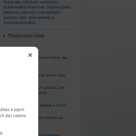
Dobrý den, Váš dotaz nesouvisí s
problematikou hojení ran. Doporučujeme
některou z obecných internetových
poraden, např. www.ulekare.cz.
Transplantace kůže...
Položit dotaz lékaři
Nejčtenější články
Mokvající rána – známka hojení, ale
také infekce
Jak usnadnit hojení po trhání zubu
Deset jednoduchých způsobů, jak
vyřešit zarůstající nehet
Zbavte se modřiny snadno a rychle
las k jejich
ití dat našimi
Řitní trhlina – problém intimní, ale
řešitelný
es
.
Sedm tipů, jak zahojit odřeninu