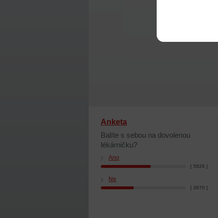
Anketa
Balíte s sebou na dovolenou
lékárničku?
Ano
[ 5826 ]
Ne
[ 3870 ]