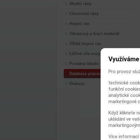
Akutní rány
Chronické rány
Hojení ran
Obvazový a krycí materiál
Vlhké hojení ran
Léčivá síla enzymů
Využíváme
Poradna lékaře
Pro provoz slu
Databáze pracovišť
technické cook
Diskuze
funkční cookies
analytické cook
marketingové c
Když kliknete n
ukládání ve vaš
marketingovými
Více informací