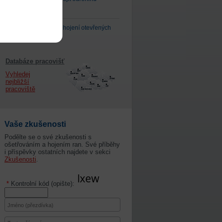
rychleji
Naučte se urychlit hojení otevřených
ran
Databáze pracovišť
Vyhledej
nejbližší
pracoviště
Vaše zkušenosti
Podělte se o své zkušenosti s
ošetřováním a hojením ran. Své příběhy
i příspěvky ostatních najdete v sekci
Zkušenosti
.
*
Kontrolní kód (opište):