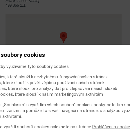
MUDr. Luboš Kudlej
499 866 111
 soubory cookies
žby využíváme tyto soubory cookies:
ies, které slouží k nezbytnému fungování našich stránek
, které slouží k přívětivějšímu používání našich stránek
ies, které slouží pro analýzy dat pro zlepšování našich služeb
ookies, které slouží k našim marketingovým aktivitám
a „Souhlasím“ s využitím všech souborů cookies, poskytnete tím souh
em zařízení a pomůže to s vaší navigací na stránce, s analýzou využ
 aktivitami.
 o využití souborů cookies naleznete na stránce
Prohlášení o cooki