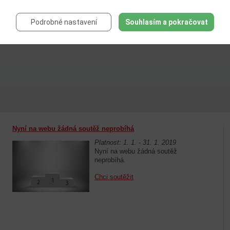
Podrobné nastavení
Souhlasím a pokračovat
Nyní na webu žádná soutěž neprobíhá
Platnost: 1. 1. - 31. 1. 2019
Nyní na webu žádná soutěž
neprobíhá.
Chci soutěžit