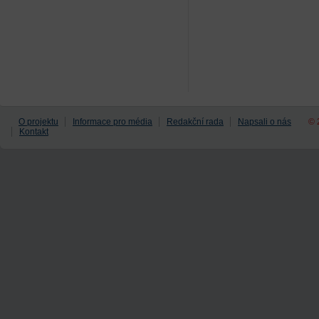
O projektu
Informace pro média
Redakční rada
Napsali o nás
© 
Kontakt