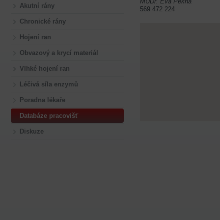
MUDr. Eva Pěkná
Akutní rány
569 472 224
Chronické rány
Hojení ran
Obvazový a krycí materiál
Vlhké hojení ran
Léčivá síla enzymů
Poradna lékaře
Databáze pracovišť
Diskuze