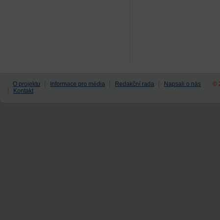
O projektu
Informace pro média
Redakční rada
Napsali o nás
© 
Kontakt