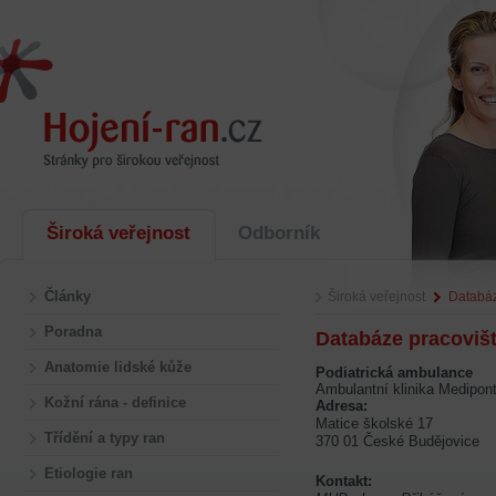
Široká veřejnost
Odborník
Články
Široká veřejnost
Databáz
Poradna
Databáze pracoviš
Anatomie lidské kůže
Podiatrická ambulance
Ambulantní klinika Medipon
Kožní rána - definice
Adresa:
Matice školské 17
Třídění a typy ran
370 01 České Budějovice
Etiologie ran
Kontakt: