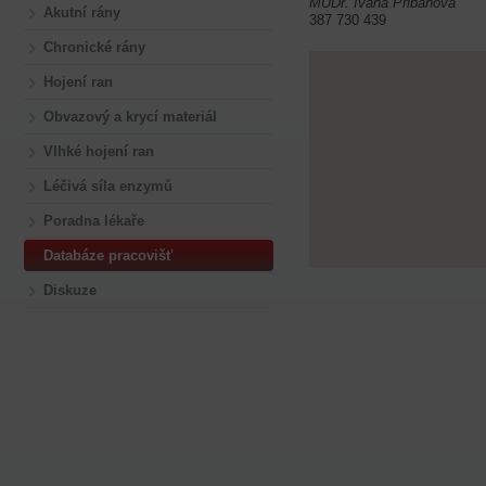
MUDr. Ivana Přibáňová
Akutní rány
387 730 439
Chronické rány
Hojení ran
Obvazový a krycí materiál
Vlhké hojení ran
Léčivá síla enzymů
Poradna lékaře
Databáze pracovišť
Diskuze